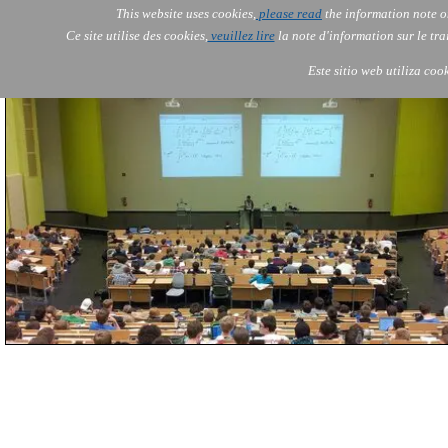
Go to content
This website uses cookies,
please read
the information note o
AOLONE
AI
AOLONE ®  AFRICA CHAD
Ce site utilise des cookies,
veuillez lire
la note d'information sur le tr
Este sitio web utiliza coo